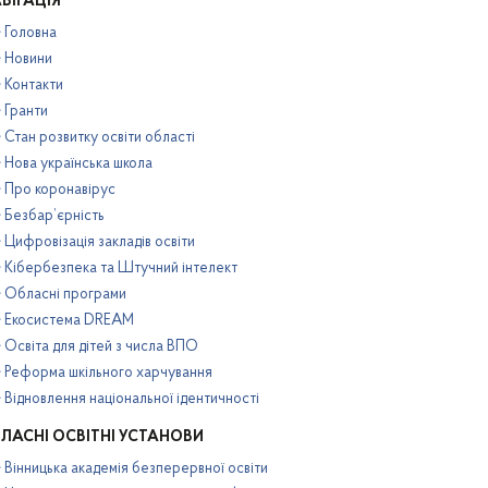
ВІГАЦІЯ
Головна
Новини
Контакти
Гранти
Стан розвитку освіти області
Нова українська школа
Про коронавірус
Безбар’єрність
Цифровізація закладів освіти
Кібербезпека та Штучний інтелект
Обласні програми
Екосистема DREAM
Освіта для дітей з числа ВПО
Реформа шкільного харчування
Відновлення національної ідентичності
ЛАСНІ ОСВІТНІ УСТАНОВИ
Вінницька академія безперервної освіти