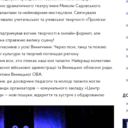
чно-драматичного театру імені Миколи Садовського
алантами та неймовірним мистецтвом. Святкували
валю учительської та учнівської творчості «Проліски
ідтримував вогник творчості в онлайн-форматі, але
 на справжню велику сцену!
сників з усієї Вінниччини. Через пісні, танці та поезію
 культури та творчий потенціал регіону.
 всіх, хто плекає наші юні таланти. Найкращі колективи
сної військової адміністрації та Вінницької обласної ради,
ітики Вінницької ОВА.
, де досвідчені педагоги та молоді таланти могли
нди організаторів — комунального закладу «Центр
и — нові пошуки, відкриття та зустрічі з обдарованою
Д