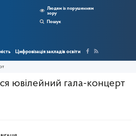
Людям із порушенням
зору
Пошук
ність
Цифровізація закладів освіти
ерт
увся ювілейний гала-концерт