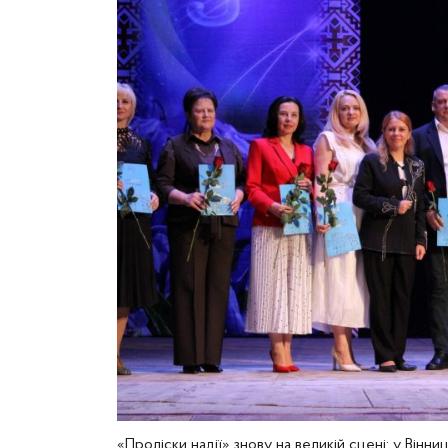
«Проліски надії» знову на великій сцені: у Вінни