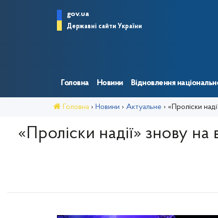
gov.ua
Державні сайти України
Головна
Новини
Відновлення національно
Головна
›
Новини
›
Актуальне
›
«Проліски наді
«Проліски надії» знову на 