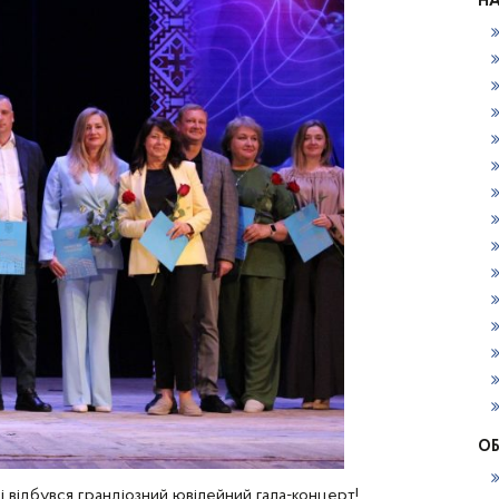
НА
ОБ
ці відбувся грандіозний ювілейний гала-концерт!