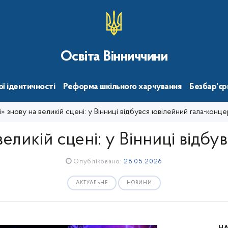
Освіта Вінниччини
ї ідентичності
Реформа шкільного харчування
Безбар’єр
ї» знову на великій сцені: у Вінниці відбувся ювілейний гала-конц
великій сцені: у Вінниці відб
Опубліковано:
28.05.2026
АКТУАЛЬНЕ
НОВИНИ