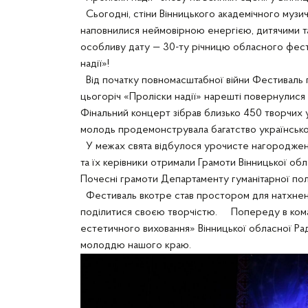
Сьогодні, стіни Вінницького академічного музи
наповнилися неймовірною енергією, дитячими т
особливу дату — 30-ту річницю обласного фести
надії»!
Від початку повномасштабної війни Фестиваль п
цьогоріч «Проліски надії» нарешті повернулися
Фінальний концерт зібрав близько 450 творчих уча
молодь продемонструвала багатство української
У межах свята відбулося урочисте нагородження
та їх керівники отримали Грамоти Вінницької обла
Почесні грамоти Департаменту гуманітарної пол
Фестиваль вкотре став простором для натхнення
поділитися своєю творчістю. Попереду в кома
естетичного виховання» Вінницької обласної Рад
молоддю нашого краю.