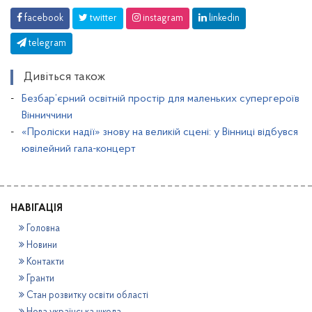
facebook
twitter
instagram
linkedin
telegram
Дивіться також
Безбар’єрний освітній простір для маленьких супергероїв
Вінниччини
«Проліски надії» знову на великій сцені: у Вінниці відбувся
ювілейний гала-концерт
НАВІГАЦІЯ
Головна
Новини
Контакти
Гранти
Стан розвитку освіти області