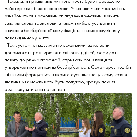
Також для працівників митного поста було проведено
майстер-клас із жестової мови. Учасники мали можливість
ознайомитися з основами спілкування жестами, вивчити
важливі слова та вислови, а також глибше усвідомити
значення безбар’єрної комунікації та взаєморозуміння у
повсякденному житті.
Такі зустрічі є надзвичайно важливими, адже вони
допомагають розширювати світогляд дітей, формують
повагу до різних професій, сприяють соціалізації та
утвердженню принципів безбар’єрності. Саме через подібні
ініціативи формується відкрите суспільство, у якому кожна
людина має можливість бути почутою, зрозумілою та
реалізовувати свій потенціал.