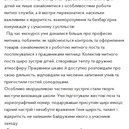
дітей не лише ознайомитися з особливостями роботи
митної служби, а й вкотре переконатися, наскільки
важливими є відкритість, взаєморозуміння та безбар’єрна
комунікація у сучасному суспільстві.
Під час екскурсії учні дізналися більше про професію
митника, побачили, як здійснюється контроль та оформлення
товарів, ознайомилися з роботою митного поста та
поспілкувалися з працівниками митниці. Колектив митного
поста щиро зустрів дітей, створивши теплу та дружню
атмосферу. Працівники цікаво й доступно розповідали про
свою діяльність, відповідали на численні запитання учнів та
пригостили гостей солодощами.
Особливо зворушливою частиною зустрічі стали творчі
виступи вихованців школи. Учні підготували жестові пісні та
хореографічний номер, подарувавши присутнім щирі емоції,
гарний настрій і незабутні враження. Їхня щирість, талант і
відкритість не залишили байдужими нікого з учасників
заходу.