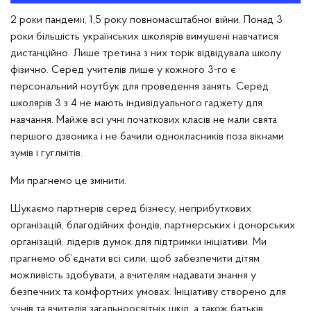
2 роки пандемії, 1,5 року повномасштабної війни. Понад 3
роки більшість українських школярів вимушені навчатися
дистанційно. Лише третина з них торік відвідувала школу
фізично. Серед учителів лише у кожного 3-го є
персональний ноутбук для проведення занять. Серед
школярів 3 з 4 не мають індивідуального гаджету для
навчання. Майже всі учні початкових класів не мали свята
першого дзвоника і не бачили однокласників поза вікнами
зумів і гуглмітів.
Ми прагнемо це змінити.
Шукаємо партнерів серед бізнесу, неприбуткових
організацій, благодійних фондів, партнерських і донорських
організацій, лідерів думок для підтримки ініціативи. Ми
прагнемо об’єднати всі сили, щоб забезпечити дітям
можливість здобувати, а вчителям надавати знання у
безпечних та комфортних умовах. Ініціативу створено для
учнів та вчителів загальноосвітніх шкіл, а також батьків