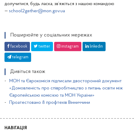
долучитися, будь ласка, зв’яжіться з нашою командою
—
school2gether@mon.gov.ua
Поширюйте у соціальних мережах
facebook
twitter
instagram
linkedin
telegram
Дивіться також
МОН та Єврокомісія підписали двосторонній документ
«Домовленість про співробітництво з питань освіти між
Європейською комісією та МОН України»
Проатестовано 8 профтехів Вінниччини
НАВІГАЦІЯ