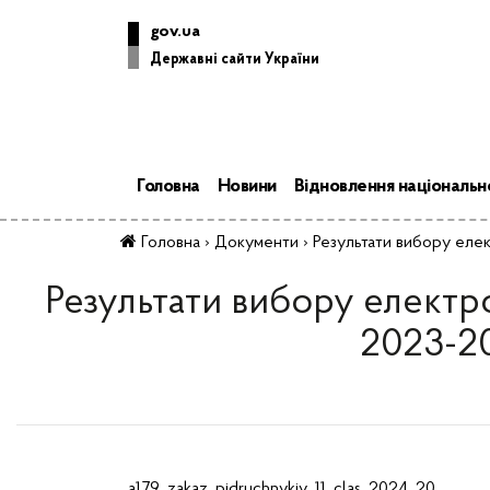
gov.ua
Державні сайти України
Головна
Новини
Відновлення національно
Головна
›
Документи
›
Результати вибору елек
Результати вибору електро
2023-20
a179_zakaz_pidruchnykiv_11_clas_2024_20