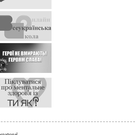
rnational
,