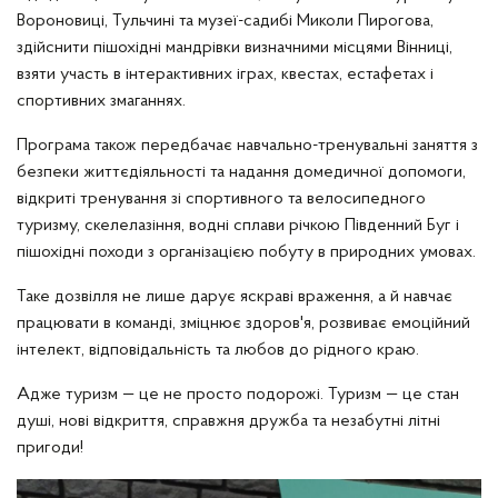
Вороновиці, Тульчині та музеї-садибі Миколи Пирогова,
здійснити пішохідні мандрівки визначними місцями Вінниці,
взяти участь в інтерактивних іграх, квестах, естафетах і
спортивних змаганнях.
Програма також передбачає навчально-тренувальні заняття з
безпеки життєдіяльності та надання домедичної допомоги,
відкриті тренування зі спортивного та велосипедного
туризму, скелелазіння, водні сплави річкою Південний Буг і
пішохідні походи з організацією побуту в природних умовах.
Таке дозвілля не лише дарує яскраві враження, а й навчає
працювати в команді, зміцнює здоров'я, розвиває емоційний
інтелект, відповідальність та любов до рідного краю.
Адже туризм — це не просто подорожі. Туризм — це стан
душі, нові відкриття, справжня дружба та незабутні літні
пригоди!