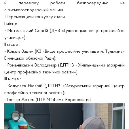
й перевірку роботи безпосередньо на
сільськогосподарській машині.
Переможцями конкурсу стали:
І місце:
- Метельський Сергій (ДНЗ «Гущинецьке вище професійне
училище»).
ІІ місце :
- Коваль Вадим (КЗ «Вище професійне училище м. Тульчина»
Вінницької обласної Ради);
- Романівський Володимир (ДПТНЗ «Хмільницький аграрний
центр професійно-технічної освіти»).
ІІІ місце :
- Колупаєв Назарій (ДПТНЗ «Мазурівський аграрний центр
професійно-технічної освіти»);
- Гончар Артем (ПТУ №14 смт. Вороновиця).