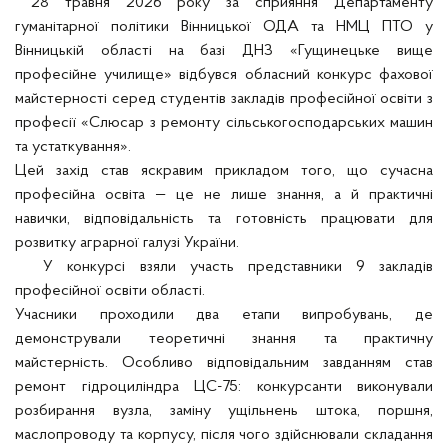
28 травня 2026 року за сприяння Департаменту
гуманітарної політики Вінницької ОДА та НМЦ ПТО у
Вінницькій області на базі ДНЗ «Гущинецьке вище
професійне училище» відбувся обласний конкурс фахової
майстерності серед студентів закладів професійної освіти з
професії «Слюсар з ремонту сільськогосподарських машин
та устаткування».
Цей захід став яскравим прикладом того, що сучасна
професійна освіта — це не лише знання, а й практичні
навички, відповідальність та готовність працювати для
розвитку аграрної галузі України.
У конкурсі взяли участь представники 9 закладів
професійної освіти області.
Учасники проходили два етапи випробувань, де
демонстрували теоретичні знання та практичну
майстерність. Особливо відповідальним завданням став
ремонт гідроциліндра ЦС-75: конкурсанти виконували
розбирання вузла, заміну ущільнень штока, поршня,
маслопроводу та корпусу, після чого здійснювали складання