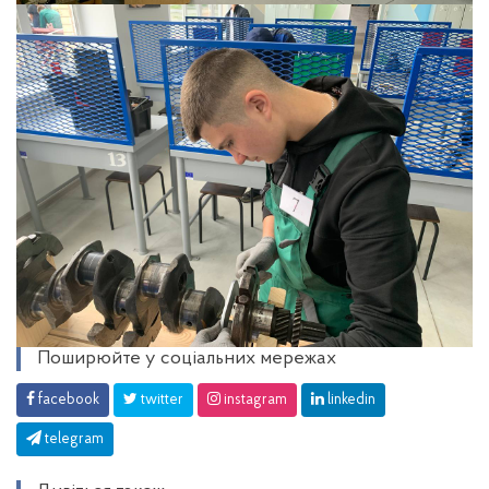
Поширюйте у соціальних мережах
facebook
twitter
instagram
linkedin
telegram